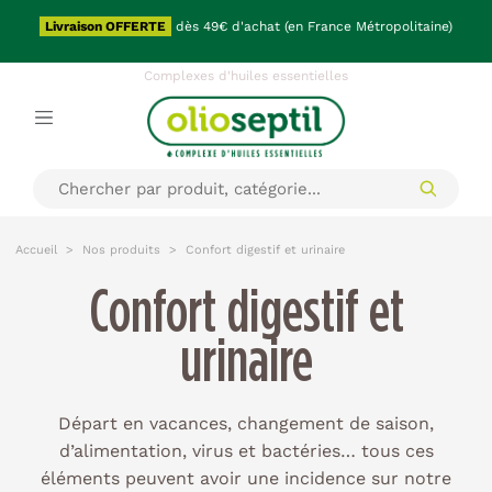
Shopping Nature
Livraison OFFERTE
dès 49€ d'achat (en France Métropolitaine)
OLIO
Complexes d'huiles essentielles
Accueil
Nos produits
Confort digestif et urinaire
Confort digestif et
urinaire
Départ en vacances, changement de saison,
d’alimentation, virus et bactéries… tous ces
éléments peuvent avoir une incidence sur notre