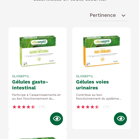
expand_more
Pertinence
OLIOSEPTIL
OLIOSEPTIL
gélules gasto-
gélules voies
intestinal
urinaires
Participe à l’assainissements et
Contribue au bon
au bon fonctionnement du
fonctionnement du système
système digestif en cas de
immunitaire favorise
changements d’habitudes
l’élimination rénale de l’eau dès
star
star
star
star
star_half
(16)
star
star
star
star
star_half
(12)
alimentaires
les premières gênes