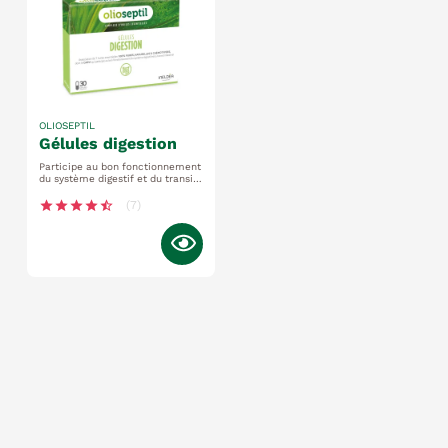
OLIOSEPTIL
gélules digestion
Participe au bon fonctionnement
du système digestif et du transit
intestinal idéal en prévision de
repas copieux, de changements
star
star
star
star
star_half
(7)
d’habitudes alimentaires