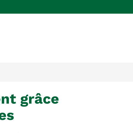
OLIO
les