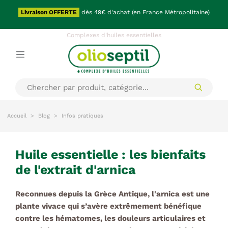
Shopping Nature
Livraison OFFERTE
dès 49€ d'achat (en France Métropolitaine)
OLIO
Complexes d'huiles essentielles
Accueil
Blog
Infos pratiques
huile essentielle : les bienfaits
de l'extrait d'arnica
Reconnues depuis la Grèce Antique, l'arnica
est une
plante vivace qui s’avère extrêmement bénéfique
contre les hématomes, les douleurs articulaires et